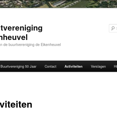
tvereniging
nheuvel
n de buurtvereniging de Eikenheuvel
Buurtvereniging 50 Jaar
Contact
Activiteiten
Verslagen
Hi
viteiten